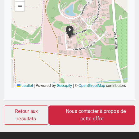
−
Leaflet
|
Powered by
Geoapify
| ©
OpenStreetMap
contributors
Retour aux
Nous contacter à propos de
résultats
cette offre